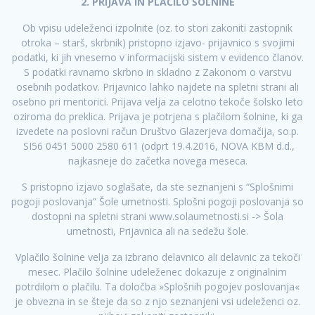
2. PRIJAVA IN PLAČILO ŠOLNINE
Ob vpisu udeleženci izpolnite (oz. to stori zakoniti zastopnik
otroka – starš, skrbnik) pristopno izjavo- prijavnico s svojimi
podatki, ki jih vnesemo v informacijski sistem v evidenco članov.
S podatki ravnamo skrbno in skladno z Zakonom o varstvu
osebnih podatkov. Prijavnico lahko najdete na spletni strani ali
osebno pri mentorici. Prijava velja za celotno tekoče šolsko leto
oziroma do preklica. Prijava je potrjena s plačilom šolnine, ki ga
izvedete na poslovni račun Društvo Glazerjeva domačija, so.p.
SI56 0451 5000 2580 611 (odprt 19.4.2016, NOVA KBM d.d.,
najkasneje do začetka novega meseca.
S pristopno izjavo soglašate, da ste seznanjeni s “Splošnimi
pogoji poslovanja” Šole umetnosti. Splošni pogoji poslovanja so
dostopni na spletni strani www.solaumetnosti.si -> Šola
umetnosti, Prijavnica ali na sedežu šole.
Vplačilo šolnine velja za izbrano delavnico ali delavnic za tekoči
mesec. Plačilo šolnine udeleženec dokazuje z originalnim
potrdilom o plačilu. Ta določba »Splošnih pogojev poslovanja«
je obvezna in se šteje da so z njo seznanjeni vsi udeleženci oz.