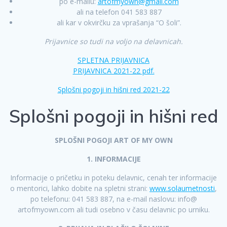
po e-mailu:
artofmyown@gmail.com
ali na telefon 041 583 887
ali kar v okvirčku za vprašanja “O šoli”.
Prijavnice so tudi na voljo na delavnicah.
SPLETNA PRIJAVNICA
PRIJAVNICA 2021-22 pdf.
Splošni pogoji in hišni red 2021-22
Splošni pogoji in hišni red
SPLOŠNI POGOJI ART OF MY OWN
1. INFORMACIJE
Informacije o pričetku in poteku delavnic, cenah ter informacije
o mentorici, lahko dobite na spletni strani:
www.solaumetnosti
,
po telefonu: 041 583 887, na e-mail naslovu: info@
artofmyown.com ali tudi osebno v času delavnic po urniku.