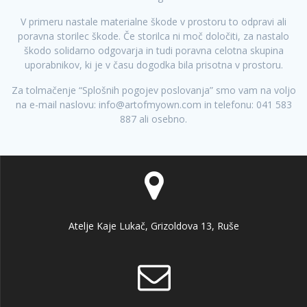
V primeru nastale materialne škode v prostoru to odpravi ali
poravna storilec škode. Če storilca ni moč določiti, za nastalo
škodo solidarno odgovarja in tudi poravna celotna skupina
uporabnikov, ki je v času dogodka bila prisotna v prostoru.
Za tolmačenje “Splošnih pogojev poslovanja” smo vam na voljo
na e-mail naslovu:
info@artofmyown.com
in telefonu: 041 583
887 ali osebno.
Atelje Kaje Lukač, Grizoldova 13, Ruše