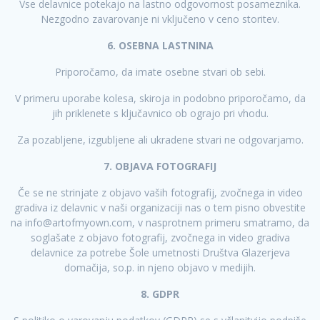
Vse delavnice potekajo na lastno odgovornost posameznika.
Nezgodno zavarovanje ni vključeno v ceno storitev.
6. OSEBNA LASTNINA
Priporočamo, da imate osebne stvari ob sebi.
V primeru uporabe kolesa, skiroja in podobno priporočamo, da
jih priklenete s ključavnico ob ograjo pri vhodu.
Za pozabljene, izgubljene ali ukradene stvari ne odgovarjamo.
7. OBJAVA FOTOGRAFIJ
Če se ne strinjate z objavo vaših fotografij, zvočnega in video
gradiva iz delavnic v naši organizaciji nas o tem pisno obvestite
na
info@artofmyown.com
, v nasprotnem primeru smatramo, da
soglašate z objavo fotografij, zvočnega in video gradiva
delavnice za potrebe Šole umetnosti Društva Glazerjeva
domačija, so.p. in njeno objavo v medijih.
8. GDPR