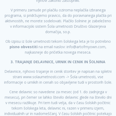
njihovi zakoniti zastopniki.
V primeru zamude pri plačilu oziroma neplačila izbranega
programa, si pridržujemo pravico, da do poravnanega plačila pri
aktivnostih, ne morete sodelovati. Plačilo šolnine je zabeleženo
v informacijski sistem Šola umetnosti Društvo Glazerjeva
domačija, so.p.
Ob izpisu iz šole umetnosti tekom šolskega leta je to potrebno
pisno obvestiti
na email naslov:
info@artofmyown.com
,
najkasneje do pričetka novega meseca.
3. TRAJANJE DELAVNICE, URNIK IN CENIK IN ŠOLNINA
Delavnice, njihovo trajanje in cenik storitev je napisan na spletni
strani www.solaumetnosti.com -> Šola umetnosti, vse
informacije o urnikih in cenah so objavljene tudi v prostorih šole.
Cene delavnic so navedene za mesec (od 1. do zadnjega v
mesecu), pri čemer se lahko število delavnic glede na število dni
v mesecu razlikuje. Pri tem tudi velja, da v času šolskih počitnic
tekom šolskega leta, delavnic ni, razen v primeru izjem,
individualnih ur in nadomeščanj. V času šolskih počitnic potekajo