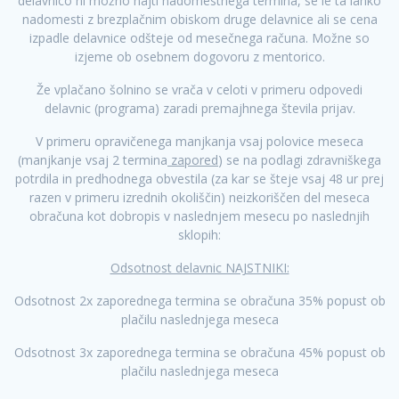
delavnico ni možno najti nadomestnega termina, se le ta lahko
nadomesti z brezplačnim obiskom druge delavnice ali se cena
izpadle delavnice odšteje od mesečnega računa. Možne so
izjeme ob osebnem dogovoru z mentorico.
Že vplačano šolnino se vrača v celoti v primeru odpovedi
delavnic (programa) zaradi premajhnega števila prijav.
V primeru opravičenega manjkanja vsaj polovice meseca
(manjkanje vsaj 2 termina
zapored
) se na podlagi zdravniškega
potrdila in predhodnega obvestila (za kar se šteje vsaj 48 ur prej
razen v primeru izrednih okoliščin) neizkoriščen del meseca
obračuna kot dobropis v naslednjem mesecu po naslednjih
sklopih:
Odsotnost delavnic NAJSTNIKI:
Odsotnost 2x zaporednega termina se obračuna 35% popust ob
plačilu naslednjega meseca
Odsotnost 3x zaporednega termina se obračuna 45% popust ob
plačilu naslednjega meseca