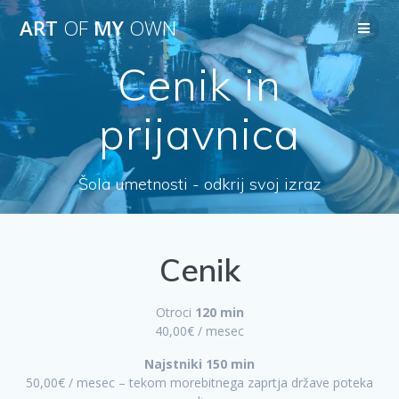
Skip
ART
OF
MY
OWN
to
content
Cenik in
prijavnica
Šola umetnosti - odkrij svoj izraz
Cenik
Otroci
120 min
40,00€ / mesec
Najstniki 150 min
50,00€ / mesec – tekom morebitnega zaprtja države poteka