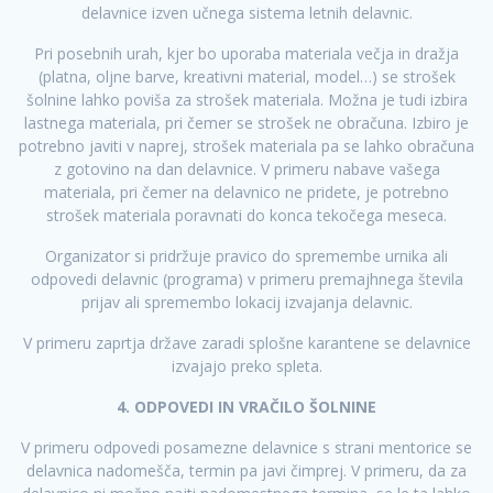
delavnice izven učnega sistema letnih delavnic.
Pri posebnih urah, kjer bo uporaba materiala večja in dražja
(platna, oljne barve, kreativni material, model…) se strošek
šolnine lahko poviša za strošek materiala. Možna je tudi izbira
lastnega materiala, pri čemer se strošek ne obračuna. Izbiro je
potrebno javiti v naprej, strošek materiala pa se lahko obračuna
z gotovino na dan delavnice. V primeru nabave vašega
materiala, pri čemer na delavnico ne pridete, je potrebno
strošek materiala poravnati do konca tekočega meseca.
Organizator si pridržuje pravico do spremembe urnika ali
odpovedi delavnic (programa) v primeru premajhnega števila
prijav ali spremembo lokacij izvajanja delavnic.
V primeru zaprtja države zaradi splošne karantene se delavnice
izvajajo preko spleta.
4. ODPOVEDI IN VRAČILO ŠOLNINE
V primeru odpovedi posamezne delavnice s strani mentorice se
delavnica nadomešča, termin pa javi čimprej. V primeru, da za