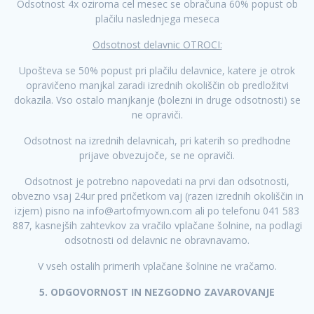
Odsotnost 4x oziroma cel mesec se obračuna 60% popust ob
plačilu naslednjega meseca
Odsotnost delavnic OTROCI:
Upošteva se 50% popust pri plačilu delavnice, katere je otrok
opravičeno manjkal zaradi izrednih okoliščin ob predložitvi
dokazila. Vso ostalo manjkanje (bolezni in druge odsotnosti) se
ne opraviči.
Odsotnost na izrednih delavnicah, pri katerih so predhodne
prijave obvezujoče, se ne opraviči.
Odsotnost je potrebno napovedati na prvi dan odsotnosti,
obvezno vsaj 24ur pred pričetkom vaj (razen izrednih okoliščin in
izjem) pisno na
info@artofmyown.com
ali po telefonu 041 583
887, kasnejših zahtevkov za vračilo vplačane šolnine, na podlagi
odsotnosti od delavnic ne obravnavamo.
V vseh ostalih primerih vplačane šolnine ne vračamo.
5. ODGOVORNOST IN NEZGODNO ZAVAROVANJE