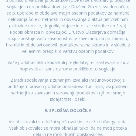
S politiko o varovanju podatkov (GDPR) se s včlanitvijo podpiše
soglasje in do preklica dovoljuje Društvu Glazerjeva domačija,
so.p. uporabo in obdelavo mojih osebnih podatkov za namene
delovanja Šole umetnosti in obveščanja o aktualnih vsebinah
(aktualne novice, dogodki, objave in ostale storitve društva).
Podpis obrazca ni obvezujoč. Društvo Glazerjeva domačija,
so.p. spoštuje vašo zasebnost in je zavezana, da pri zbiranju,
hrambi in obdelavi osebnih podatkov ravna skrbno in v skladu z
veljavnimi predpisi o varstvu osebnih podatkov.
Vaše podatke lahko kadarkoli pregledate, ter zahtevate njihov
popravek ali izbris oziroma prekličete to soglasje.
Zaradi sodelovanja z zunanjimi izvajalci (računovodstvo) si
pridržujem pravico podatke posredovat tudi njim, vsi poslovni
partnerji so zavezani h varovanju podatkov in jih ne smejo
izdajat tretji osebi.
9. SPLOŠNA DOLOČILA
Vsi obiskovalci so dolžni spoštovati in se držati hišnega reda.
Vsak obiskovalec se mora obnašati tako, da ne moti poteka
dela in ne moti drugih obiskovalcev.