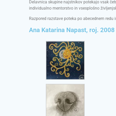
Delavnica skupine najstnikov potekajo vsak četrt
individualno mentorstvo in vsesplošno življenj
Razpored razstave poteka po abecednem redu 
Ana Katarina Napast, roj. 2008