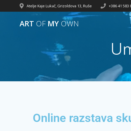
Atelje Kaje Lukač, Grizoldova 13, Ruše
+386 41 583 
ART
OF
MY
OWN
Um
Online razstava s