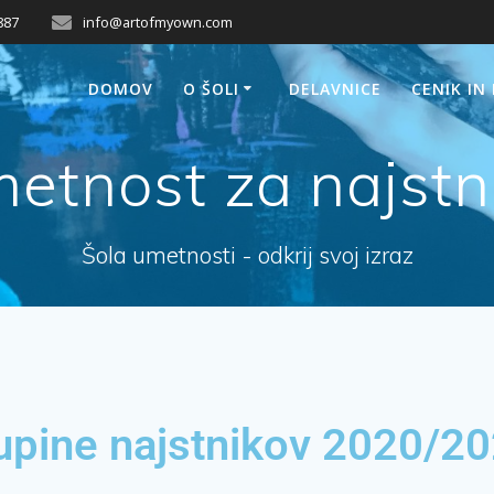
887
info@artofmyown.com
DOMOV
O ŠOLI
DELAVNICE
CENIK IN
etnost za najstn
Šola umetnosti - odkrij svoj izraz
kupine najstnikov 2020/2