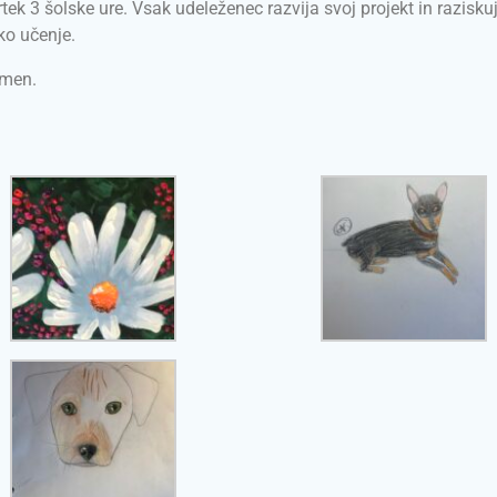
ek 3 šolske ure. Vsak udeleženec razvija svoj projekt in razisku
sko učenje.
imen.