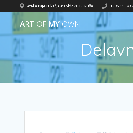
Atelje Kaje Lukač, Grizoldova 13, Ruše
+386 41 583 
ART
OF
MY
OWN
Delavn