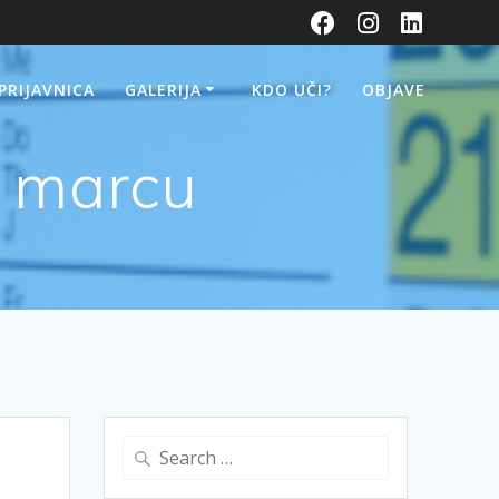
 PRIJAVNICA
GALERIJA
KDO UČI?
OBJAVE
n marcu