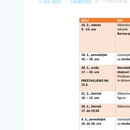
art-user
Delavnice
13 februarja,