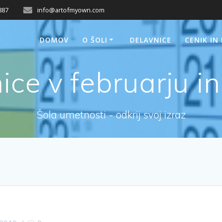
887
info@artofmyown.com
DOMOV
O ŠOLI
DELAVNICE
CENIK IN
ice v februarju i
Šola umetnosti - odkrij svoj izraz