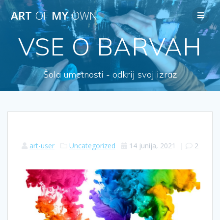
ART
OF
MY
OWN
VSE O BARVAH
Šola umetnosti - odkrij svoj izraz
art-user
Uncategorized
14 junija, 2021
|
2