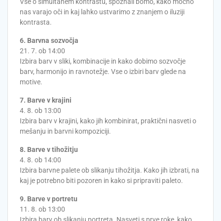
Vse o simultanem kontrastu, spoznali bomo, kako močno
nas varajo oči in kaj lahko ustvarimo z znanjem o iluziji
kontrasta.
6. Barvna sozvočja
21. 7. ob 14:00
Izbira barv v sliki, kombinacije in kako dobimo sozvočje
barv, harmonijo in ravnotežje. Vse o izbiri barv glede na
motive.
7. Barve v krajini
4. 8. ob 13:00
Izbira barv v krajini, kako jih kombinirat, praktični nasveti o
mešanju in barvni kompoziciji.
8. Barve v tihožitju
4. 8. ob 14:00
Izbira barvne palete ob slikanju tihožitja. Kako jih izbrati, na
kaj je potrebno biti pozoren in kako si pripraviti paleto.
9. Barve v portretu
11. 8. ob 13:00
Izbira barv ob slikanju portreta. Nasveti s prve roke, kako