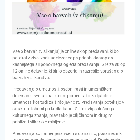
Vse o barvah (v slikanju) je online sklop predavanj, ki bo
potekal v živo, vsak udeleženec pa pridobi dostop do
kasnejšega ali ponovnega ogleda predavanja. Gre za sklop
12 online delavnic, ki širijo obzorja in razrešijo vprašanja o
barvah v slikarstvu.
Predavanja o umetnosti, osebni rasti in umetniškem
dojemanju sveta ima izredni pomen tako za ljubitelje
umetnosti kot tudi za širšo javnost. Predavanja potekajo v
strukturni shemi po kurikulumu. Cilj je dvig splošnega
kulturnega znanja, prav tako je cilj članom in drugim
približati slikarsko mišljenje.
Predavanja so namenjena vsem s članarino, posameznik
tako dostopa do zbranih predavanj v prijavi. Predavanja