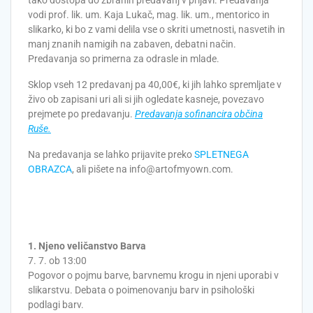
vodi prof. lik. um. Kaja Lukač, mag. lik. um., mentorico in
slikarko, ki bo z vami delila vse o skriti umetnosti, nasvetih in
manj znanih namigih na zabaven, debatni način.
Predavanja so primerna za odrasle in mlade.
Sklop vseh 12 predavanj pa 40,00€, ki jih lahko spremljate v
živo ob zapisani uri ali si jih ogledate kasneje, povezavo
prejmete po predavanju.
Predavanja sofinancira občina
Ruše.
Na predavanja se lahko prijavite preko
SPLETNEGA
OBRAZCA
, ali pišete na
info@artofmyown.com
.
1. Njeno veličanstvo Barva
7. 7. ob 13:00
Pogovor o pojmu barve, barvnemu krogu in njeni uporabi v
slikarstvu. Debata o poimenovanju barv in psihološki
podlagi barv.